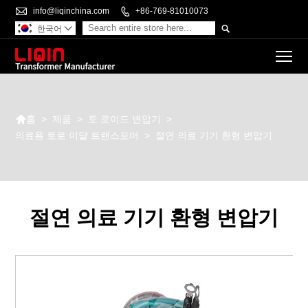

info@liqinchina.com

+86-769-81010073

한국어

To

>
제품
>
토 로이드 변압기
>
홈
의료용 토로 이달 트랜스포머
>
절연 의료 기기 환형 변압기
절연 의료 기기 환형 변압기