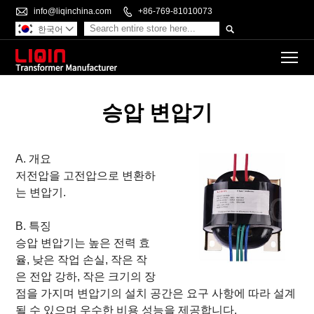

info@liqinchina.com

+86-769-81010073

한국어

To
승압 변압기
A. 개요
저전압을 고전압으로 변환하
는 변압기.
B. 특징
승압 변압기는 높은 전력 효
율, 낮은 작업 손실, 작은 작
은 전압 강하, 작은 크기의 장
점을 가지며 변압기의 설치 공간은 요구 사항에 따라 설계
될 수 있으며 우수한 비용 성능을 제공합니다.