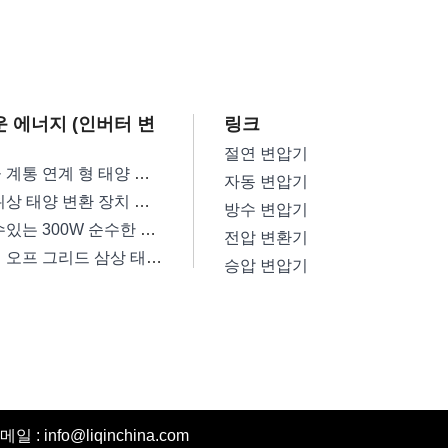
 에너지 (인버터 변
링크
절연 변압기
고효율 계통 연계 형 태양 광 인버터 변압기
자동 변압기
단일 위상 태양 변환 장치 변압기
방수 변압기
믿을 수있는 300W 순수한 사인 파동 변환 장치 변압기
전압 변환기
저손실 오프 그리드 삼상 태양 광 인버터 변압기
승압 변압기
: info@liqinchina.com