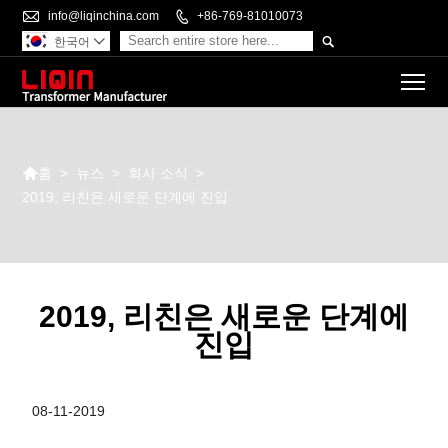

info@liqinchina.com

+86-769-81010073

한국어

To

>
뉴스
>
회사 소식
>
홈
2019, 리친은 새로운 단계에 진입
2019, 리친은 새로운 단계에
진입
08-11-2019