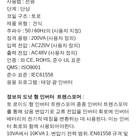
사용법 :
전원
단계 :
단상
코일 구조 :
토로
제품 유형 :
건식
주파수 :
50 / 60Hz의
(사용자 지정)
정격 용량 :
200VA
(사용자 정의)
입력 전압 :
AC220V (사용자 정의)
출력 전압 :
AC48V
(사용자 정의)
인증 :
와 CE, ROHS, 준수
UL 표준
QMS : ISO9001
준수 표준 :
IEC61558
응용 프로그램 : 태양 광 인버터
정보의
도넛 형
인버터
트랜스포머 :
토 로이드 형 인버터 트랜스포머 종종 인버터 트랜스포머
를 통해 상용 변압기로 교류 전압을 인버터 회로에 인버터
배터리의 전기적 매칭을 변환하는 데 사용된다. 이는 인버
터 회로와 함께 사용되어야한다.
10VA에서 10KVA 1. 변압기 전력 범위. EN61558 규격 및