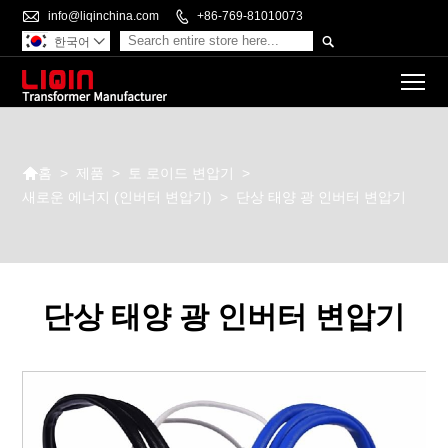

info@liqinchina.com

+86-769-81010073

한국어

To

>
제품
>
토 로이드 변압기
>
홈
새로운 에너지 (인버터 변압기)
>
단상 태양 광 인버터 변압기
단상 태양 광 인버터 변압기