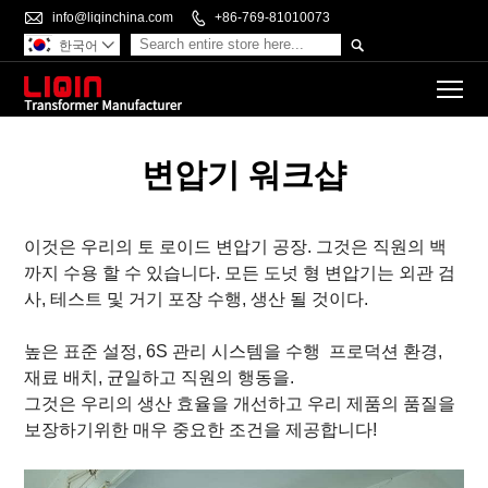

info@liqinchina.com

+86-769-81010073

한국어

To
변압기 워크샵
이것은 우리의 토 로이드
변압기 공장. 그것은 직원의 백
까지 수용 할 수 있습니다.
모든 도넛 형 변압기는 외관 검
사, 테스트 및 거기 포장 수행, 생산 될 것이다.
높은 표준 설정, 6S 관리 시스템을 수행
프로덕션 환경,
재료 배치, 균일하고 직원의 행동을.
그것은 우리의 생산 효율을 개선하고 우리 제품의 품질을
보장하기위한 매우 중요한 조건을 제공합니다!