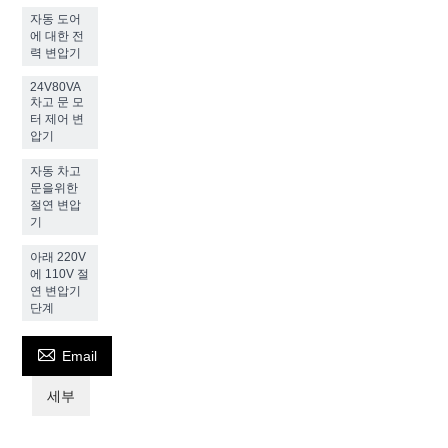
자동 도어
에 대한 전
력 변압기
24V80VA
차고 문 모
터 제어 변
압기
자동 차고
문을위한
절연 변압
기
아래 220V
에 110V 절
연 변압기
단계

Email
세부