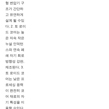
형 변압기 구
조가 간단하
고 유연하게
설계 될 수있
다; 2. 토 로이
드 코어는 높
은 자속 작은
누설 인덕턴
스와 연속 폐
쇄 자기 회로
방향성 강판,
제조된다; 3.
토 로이드 코
어는 낮은 프
로세싱 응력
이 완전히 코
어 재료의 자
기 특성을 이
용할 수있다.