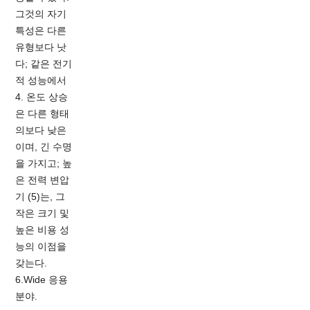
그것의 자기
특성은 다른
유형보다 낫
다; 같은 전기
적 성능에서
4. 온도 상승
은 다른 형태
의보다 낮은
이며, 긴 수명
을 가지고; 높
은 전력 변압
기 (5)는, 그
작은 크기 및
높은 비용 성
능의 이점을
갖는다.
6.Wide 응용
분야.