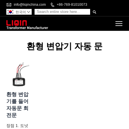

info@liqinchina.com

+86-769-81010073

한국어

To
환형 변압기 자동 문
환형 변압
기를 들어
자동문 회
전문
장점 1. 도넛