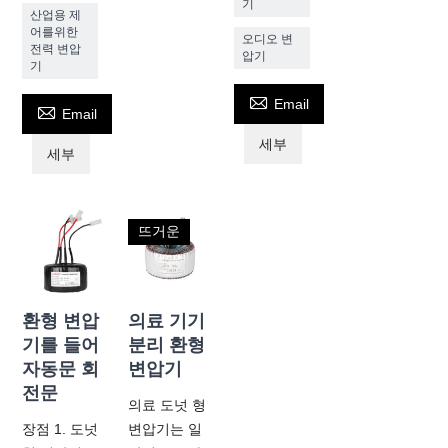
기
산업용 제
어를위한
오디오 변
전력 변압
압기
기

Email

Email
세부
세부
뜨거운
환형 변압
의료 기기
기를 들어
분리 환형
자동문 회
변압기
전문
의료 도넛 형
장점 1. 도넛
변압기는 일