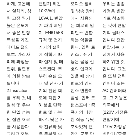
하게, 고온에
변압기 리친
오디오 장비
우리는 종종
서 열처리, 상
10KVA에
및 방송 장비
가정용 변압
처 고정 찍기
10VA 1. 변압
에서 사용되
기로 참조하
높은 온도에
기 파워 레인
는 회로의 임
는 것이 변압
서 좋은 인장
지. EN61558
피던스 변환
기의 클래스
특성을 가진
규격 및 전자
하는 역할을
입니다 전압
테이프 절연
기기의 설치
한다. 입력 트
변압기는, 가
보호, 가장자
에 적합에 따
랜스 : 주 기
정에서 사용
리에 과정을
라 설계 및 테
능은 음성 신
하기위한 것
면취, 절연유
스트된다. 무
호의 입력에
입니다. 그것
에 의한 방습
부하 손실 모
있을 때 상기
은 또한 전력
됩니다
터 및 전자 기
회로의 임피
컨버터 또는
2.Insulation
기의 전원 회
던스 변환이
AC 컨버터라
를 우리 것 내
로에 적합 2.
발생. 인터 트
고. 그 기능은
열성 및 우수
3. 보호 단락
랜스포머 : 증
외국에서
한 단열 성능
회로 및 과부
폭기의 다양
(220V 가정용
인 절연 재료
하. 4. 낮은 자
한 작동 유닛
변압기에
를 사용한다.
화 전류와 낮
조화있게 변
110V 가정용
그리고 충분
은 무부하 손
압기 공통 단
변압기 (중국