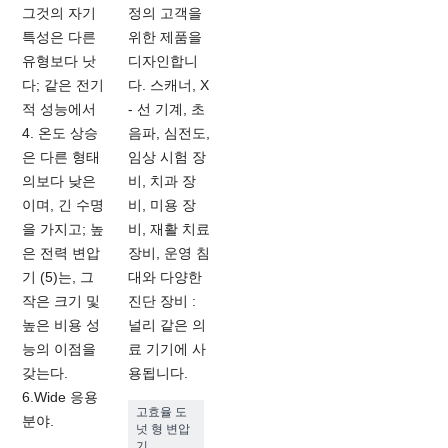
그것의 자기
정의 고객을
특성은 다른
위한 제품을
유형보다 낫
디자인합니
다; 같은 전기
다. 스캐너, X
적 성능에서
- 선 기계, 초
4. 온도 상승
음파, 심전도,
은 다른 형태
임상 시험 장
의보다 낮은
비, 치과 장
이며, 긴 수명
비, 미용 장
을 가지고; 높
비, 재활 치료
은 전력 변압
장비, 운영 침
기 (5)는, 그
대와 다양한
작은 크기 및
진단 장비 :
높은 비용 성
널리 같은 의
능의 이점을
료 기기에 사
갖는다.
용됩니다.
6.Wide 응용
고효율 도
분야.
넛 형 변압
기