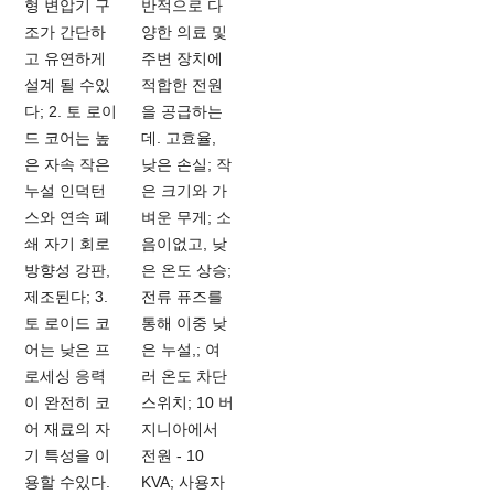
형 변압기 구
반적으로 다
조가 간단하
양한 의료 및
고 유연하게
주변 장치에
설계 될 수있
적합한 전원
다; 2. 토 로이
을 공급하는
드 코어는 높
데. 고효율,
은 자속 작은
낮은 손실; 작
누설 인덕턴
은 크기와 가
스와 연속 폐
벼운 무게; 소
쇄 자기 회로
음이없고, 낮
방향성 강판,
은 온도 상승;
제조된다; 3.
전류 퓨즈를
토 로이드 코
통해 이중 낮
어는 낮은 프
은 누설,; 여
로세싱 응력
러 온도 차단
이 완전히 코
스위치; 10 버
어 재료의 자
지니아에서
기 특성을 이
전원 - 10
용할 수있다.
KVA; 사용자