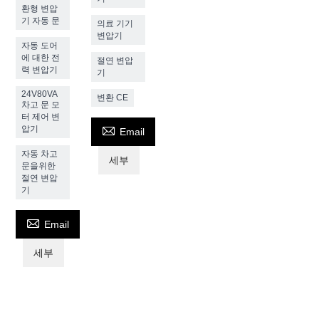
환형 변압
기 자동 문
의료 기기
변압기
자동 도어
에 대한 전
절연 변압
력 변압기
기
24V80VA
변환 CE
차고 문 모
터 제어 변

압기
Email
자동 차고
세부
문을위한
절연 변압
기

Email
세부