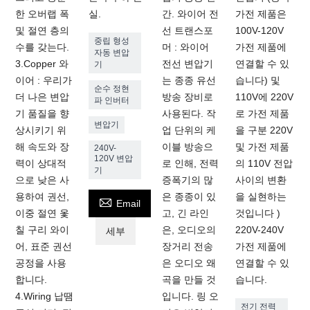
한 오버랩 폭
실.
간. 와이어 전
가전 제품은
및 절연 층의
선 트랜스포
100V-120V
중립 형성
수를 갖는다.
머 : 와이어
가전 제품에
자동 변압
3.Copper 와
전선 변압기
연결할 수 있
기
이어 : 우리가
는 종종 유선
습니다) 및
순수 정현
더 나은 변압
방송 장비로
110V에 220V
파 인버터
기 품질을 향
사용된다. 작
로 가전 제품
변압기
상시키기 위
업 단위의 케
을 구분 220V
해 속도와 장
이블 방송으
및 가전 제품
240V-
120V 변압
력이 상대적
로 인해, 전력
의 110V 전압
기
으로 낮은 사
증폭기의 많
사이의 변환
용하여 권선,
은 종종이 있
을 실현하는

Email
이중 절연 옻
고, 긴 라인
것입니다 )
칠 구리 와이
은, 오디오의
220V-240V
세부
어, 표준 권선
장거리 전송
가전 제품에
공정을 사용
은 오디오 왜
연결할 수 있
합니다.
곡을 만들 것
습니다.
4.Wiring 납땜
입니다. 링 오
전기 전력