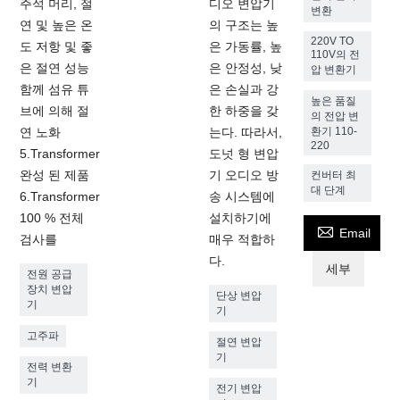
주석 머리, 절
디오 변압기
변환
연 및 높은 온
의 구조는 높
220V TO
도 저항 및 좋
은 가동률, 높
110V의 전
은 절연 성능
은 안정성, 낮
압 변환기
함께 섬유 튜
은 손실과 강
높은 품질
브에 의해 절
한 하중을 갖
의 전압 변
연 노화
는다. 따라서,
환기 110-
220
5.Transformer
도넛 형 변압
완성 된 제품
기 오디오 방
컨버터 최
대 단계
6.Transformer
송 시스템에
100 % 전체
설치하기에

Email
검사를
매우 적합하
다.
세부
전원 공급
장치 변압
단상 변압
기
기
고주파
절연 변압
기
전력 변환
기
전기 변압