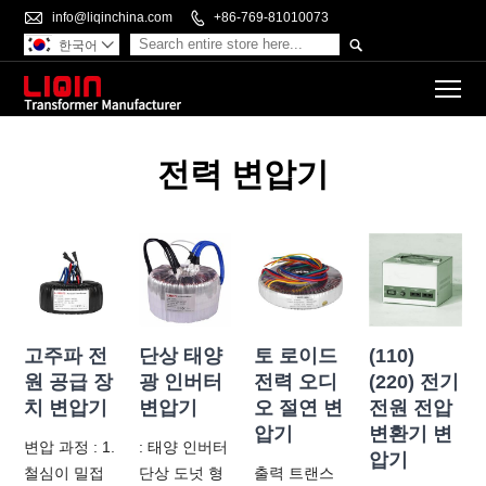

info@liqinchina.com

+86-769-81010073

한국어

To
전력 변압기
고주파 전
단상 태양
토 로이드
(110)
원 공급 장
광 인버터
전력 오디
(220) 전기
치 변압기
변압기
오 절연 변
전원 전압
압기
변환기 변
변압 과정 : 1.
: 태양 인버터
압기
철심이 밀접
단상 도넛 형
출력 트랜스