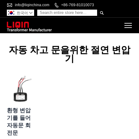

info@liqinchina.com

+86-769-81010073

한국어

To
자동 차고 문을위한 절연 변압
기
환형 변압
기를 들어
자동문 회
전문