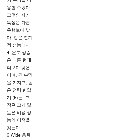
용할 수있다.
그것의 자기
특성은 다른
유형보다 낫
다; 같은 전기
적 성능에서
4. 온도 상승
은 다른 형태
의보다 낮은
이며, 긴 수명
을 가지고; 높
은 전력 변압
기 (5)는, 그
작은 크기 및
높은 비용 성
능의 이점을
갖는다.
6.Wide 응용