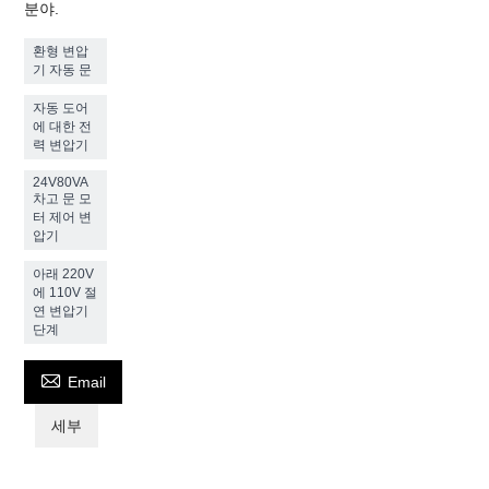
분야.
환형 변압
기 자동 문
자동 도어
에 대한 전
력 변압기
24V80VA
차고 문 모
터 제어 변
압기
아래 220V
에 110V 절
연 변압기
단계

Email
세부