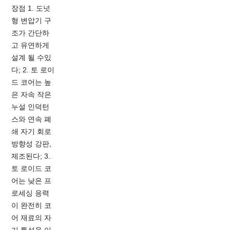
장점 1. 도넛
형 변압기 구
조가 간단하
고 유연하게
설계 될 수있
다; 2. 토 로이
드 코어는 높
은 자속 작은
누설 인덕턴
스와 연속 폐
쇄 자기 회로
방향성 강판,
제조된다; 3.
토 로이드 코
어는 낮은 프
로세싱 응력
이 완전히 코
어 재료의 자
기 특성을 이