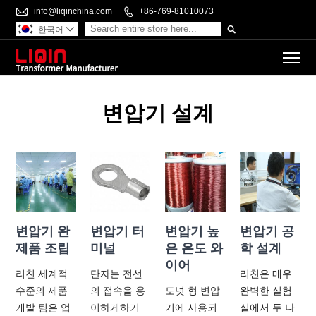

info@liqinchina.com

+86-769-81010073

한국어

To
변압기 설계
변압기 완
변압기 터
변압기 높
변압기 공
제품 조립
미널
은 온도 와
학 설계
이어
리친 세계적
단자는 전선
리친은 매우
수준의 제품
의 접속을 용
도넛 형 변압
완벽한 실험
개발 팀은 업
이하게하기
기에 사용되
실에서 두 나