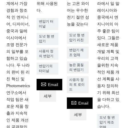
계에서 가장
위해 사용된
는 고온 와이
라에서 일 말
경험과 창조
다.
어는 우수한
레이시아와
적 인 엔지니
전기 절연 성
중국에서 엔
변압기 터
어, 디자이너,
능을 갖는다
지니어의 아
미널
중국과 말레
주 좋은 팀이
도넛 형 변
도넛 형 변
이시아에서
있다. 그들은
압기 리친
압기
조명 전문가
새로운 제품
변압기 제
의 일부를 포
사용자 정
개발 계획 및
조 업체
의 변압기
함하고 있습
우리의 고객
니다. 두 나라
높은 품질
을위한 지속
변압기의
의 변압기
터미널
의 완비 된 리
적인 제품 개
친 혁신 및
선 계획을 사
사용자 정

Email
의 토 로이
Photometrics
용자 정의하
드
연구소에서
기 위해 최선
세부
작업 팀은 새
을 다하고 있

Email
로운 제품 창
습니다.
출과 지속적
세부
도넛 형 변
인 제품 개선
압기 제조
의 공격적인
업체