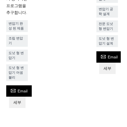
프로그램을
변압기 공
추구합니다.
학 설계
변압기 완
전문 도넛
성 된 제품
형 변압기
조립 변압
도넛 형 변
기
압기 설계
도넛 형 변

Email
압기
도넛 형 변
세부
압기 어셈
블리

Email
세부