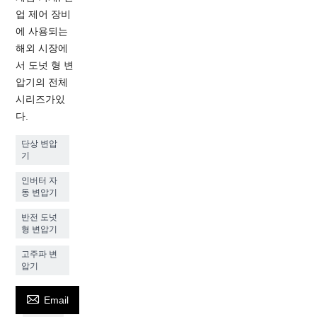
업 제어 장비
에 사용되는
해외 시장에
서 도넛 형 변
압기의 전체
시리즈가있
다.
단상 변압
기
인버터 자
동 변압기
반전 도넛
형 변압기
고주파 변
압기

Email