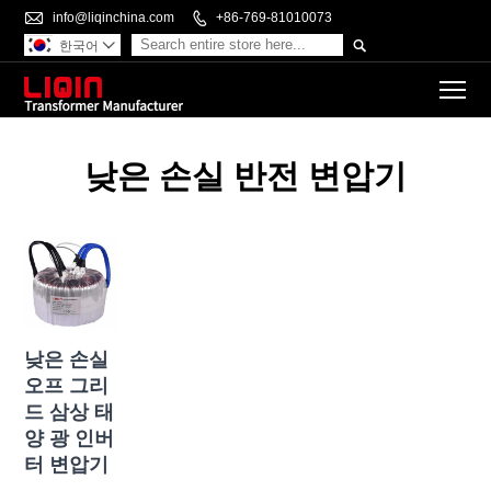

info@liqinchina.com

+86-769-81010073

한국어

To
낮은 손실 반전 변압기
낮은 손실
오프 그리
드 삼상 태
양 광 인버
터 변압기