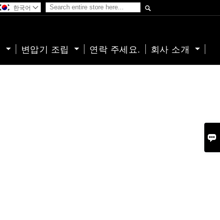

한국어

기
변압기 조립
연락 주세요.
회사 소개
