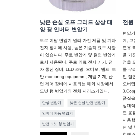
낮은 손실 오프 그리드 삼상 태
전원
양 광 인버터 변압기
변압기
토로 이달 변압기 널리 가전 제품 및 기타
게, 
전자 장치에 사용, 높은 기술적 요구 사항
연유 
이 있습니다. 주로 변압기 및 절연 변압기
을 가
로서 사용된다. 주로 의료 전자 기기, 전
정을 모
자 통신 장비, LED 조명, 오디오, 앰프, 보
를 우
안 monioring equipemnt, 게임 기계, 산
인 절
업 제어 장비에 사용되는 해외 시장에서
오버랩
도넛 형 변압기의 전체 시리즈가있다.
3.Co
품질을
단상 변압기
낮은 손실 반전 변압기
상대적
연 옻
인버터 자동 변압기
사용합니
반전 도넛 형 변압기
연 및
함께 