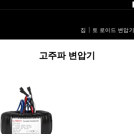
집
토 로이드 변압
고주파 변압기