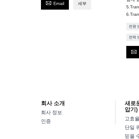

Email
세부
5.Tra
6.Tra
전원 
전력 

회사 소개
새로운
압기)
회사 정보
인증