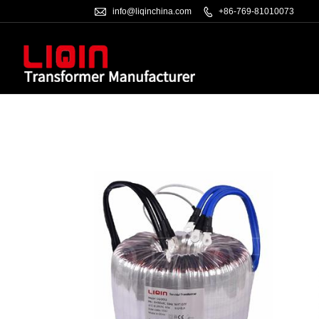

info@liqinchina.com

+86-769-81010073