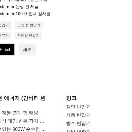
nsformer 완성 된 제품
nsformer 100 % 전체 검사를
변압기
도넛 형 변압기
변류기
저전압 변압기
Email
세부
 에너지 (인버터 변
링크
절연 변압기
고효율 계통 연계 형 태양 광 인버터 변압기
자동 변압기
단일 위상 태양 변환 장치 변압기
방수 변압기
믿을 수있는 300W 순수한 사인 파동 변환 장치 변압기
전압 변환기