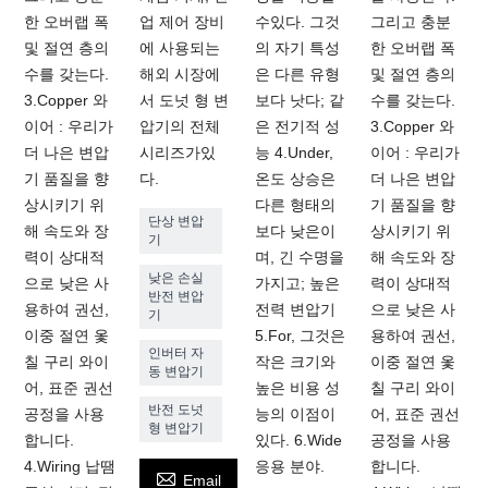
한 오버랩 폭
업 제어 장비
수있다. 그것
그리고 충분
및 절연 층의
에 사용되는
의 자기 특성
한 오버랩 폭
수를 갖는다.
해외 시장에
은 다른 유형
및 절연 층의
3.Copper 와
서 도넛 형 변
보다 낫다; 같
수를 갖는다.
이어 : 우리가
압기의 전체
은 전기적 성
3.Copper 와
더 나은 변압
시리즈가있
능 4.Under,
이어 : 우리가
기 품질을 향
다.
온도 상승은
더 나은 변압
상시키기 위
다른 형태의
기 품질을 향
단상 변압
해 속도와 장
보다 낮은이
상시키기 위
기
력이 상대적
며, 긴 수명을
해 속도와 장
낮은 손실
으로 낮은 사
가지고; 높은
력이 상대적
반전 변압
용하여 권선,
전력 변압기
으로 낮은 사
기
이중 절연 옻
5.For, 그것은
용하여 권선,
인버터 자
칠 구리 와이
작은 크기와
이중 절연 옻
동 변압기
어, 표준 권선
높은 비용 성
칠 구리 와이
반전 도넛
공정을 사용
능의 이점이
어, 표준 권선
형 변압기
합니다.
있다. 6.Wide
공정을 사용
4.Wiring 납땜
응용 분야.
합니다.

Email