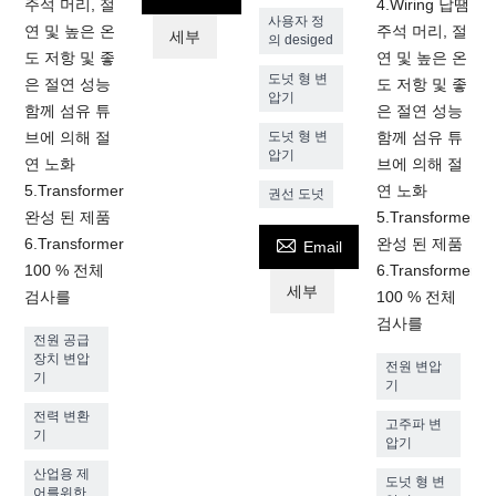
주석 머리, 절
4.Wiring 납땜
사용자 정
연 및 높은 온
주석 머리, 절
세부
의 desiged
도 저항 및 좋
연 및 높은 온
도넛 형 변
은 절연 성능
도 저항 및 좋
압기
함께 섬유 튜
은 절연 성능
브에 의해 절
도넛 형 변
함께 섬유 튜
압기
연 노화
브에 의해 절
5.Transformer
연 노화
권선 도넛
완성 된 제품
5.Transformer

6.Transformer
완성 된 제품
Email
100 % 전체
6.Transformer
세부
검사를
100 % 전체
검사를
전원 공급
장치 변압
전원 변압
기
기
전력 변환
고주파 변
기
압기
산업용 제
도넛 형 변
어를위한