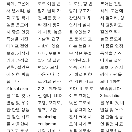
하게, 고온에
토로 이달 변
1. 도넛 형 변
코어는 긴밀
서 열처리, 상
압기 널리 가
압기 구조가
하게, 고온에
처 고정 찍기
전 제품 및 기
간단하고 유
서 열처리, 상
높은 온도에
타 전자 장치
연하게 설계
처 고정하고,
서 좋은 인장
에 사용, 높은
될 수있는 2
절연유 찍기
특성을 가진
기술적 요구
토 로이드 코
높은 온도에
테이프 절연
사항이 있습
어는 높은 자
서 좋은 인장
보호, 가장자
니다. 주로 변
속 작은 누설
특성을 가진
리에 과정을
압기 및 절연
인덕턴스와
테이프 절연
면취, 절연유
변압기로서
연속 폐쇄 자
보호, 가장자
에 의한 방습
사용된다. 주
기 회로 방향
리에 과정을
됩니다
로 의료 전자
성 강판, 제조
모따기하여
2.Insulation
기기, 전자 통
된다; 3. 토 로
방습됩니다
를 우리 것 내
신 장비, LED
이드 코어는
2.Insulation
열성 및 우수
조명, 오디오,
낮은 프로세
를 우리 것 내
한 단열 성능
앰프, 보안
싱 응력이 완
열성 및 우수
인 절연 재료
monioring
전히 코어 재
한 단열 성능
를 사용한다.
equipemnt,
료의 자기 특
인 절연 재료
그리고 충분
게임 기계, 산
성을 이용할
를 사용한다.