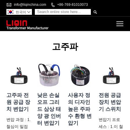

info@liqinchina.com

+86-769-81010073

한국어

To
고주파
고주파 전
낮은 손실
사용자 정
전원 공급
원 공급 장
오프 그리
의 디자인
장치 변압
치 변압기
드 삼상 태
높은 주파
기 스위치
양 광 인버
수 환형 변
변압 과정 : 1.
변압기 프로
터 변압기
압기
철심이 밀접
세스 : 1.이 철