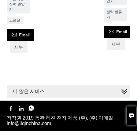
압기
전력 변압
기
전력 변류
기
고품질

Email

Email
세부
세부
더 많은 서비스




저작권 2019 동관 리친 전자 제품 (주), (주) 이메일 :
info@liqinchina.com